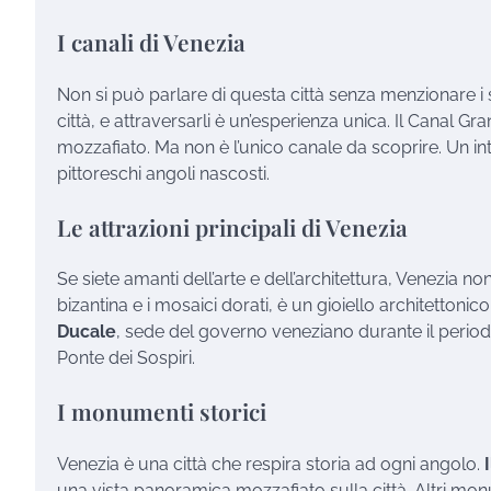
I canali di Venezia
Non si può parlare di questa città senza menzionare i s
città, e attraversarli è un’esperienza unica. Il Canal Gra
mozzafiato. Ma non è l’unico canale da scoprire. Un intri
pittoreschi angoli nascosti.
Le attrazioni principali di Venezia
Se siete amanti dell’arte e dell’architettura, Venezia no
bizantina e i mosaici dorati, è un gioiello architettoni
Ducale
, sede del governo veneziano durante il periodo
Ponte dei Sospiri.
I monumenti storici
Venezia è una città che respira storia ad ogni angolo.
una vista panoramica mozzafiato sulla città. Altri mo