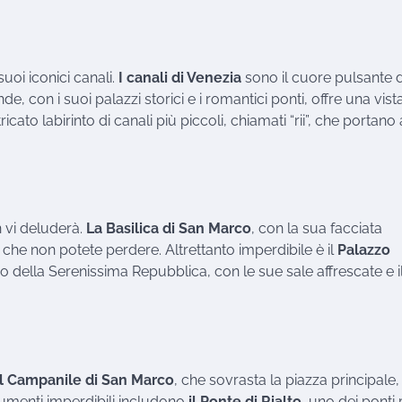
uoi iconici canali.
I canali di Venezia
sono il cuore pulsante d
nde, con i suoi palazzi storici e i romantici ponti, offre una vist
cato labirinto di canali più piccoli, chiamati “rii”, che portano 
n vi deluderà.
La Basilica di San Marco
, con la sua facciata
co che non potete perdere. Altrettanto imperdibile è il
Palazzo
 della Serenissima Repubblica, con le sue sale affrescate e i
Il Campanile di San Marco
, che sovrasta la piazza principale,
numenti imperdibili includono
il Ponte di Rialto
, uno dei ponti 