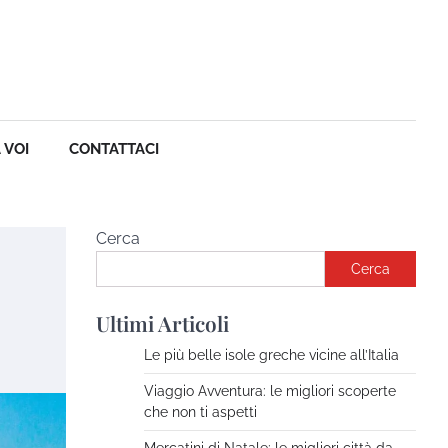
 VOI
CONTATTACI
Inaugurazione nuovo museo
egizio a Il Cairo: il Grand
Egyptian Museum apre le
porte al mondo
Cerca
The Tourist
Novembre
Cerca
5, 2025
Ultimi Articoli
Avventure nel Mondo –
Viaggi di gruppo
Le più belle isole greche vicine all’Italia
The Tourist
Novembre
Viaggio Avventura: le migliori scoperte
27, 2024
che non ti aspetti