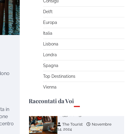
Consigli
12, 2025
Delft
Inaugurazione nuovo museo
Europa
egizio a Il Cairo: il Grand
Egyptian Museum apre le
Italia
porte al mondo
Lisbona
The Tourist
Novembre
5, 2025
Londra
Spagna
Avventure nel Mondo –
ndono
Viaggi di gruppo
Top Destinations
The Tourist
Novembre
Vienna
27, 2024
Raccontati da Voi
I giovani risparmiano per
ta in
viaggi e svaghi
ione
 centro
The Tourist
Novembre
14, 2024