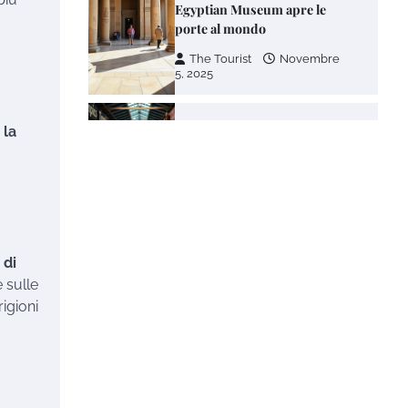
Egyptian Museum apre le
porte al mondo
The Tourist
Novembre
5, 2025
Avventure nel Mondo –
è
la
Viaggi di gruppo
The Tourist
Novembre
27, 2024
I giovani risparmiano per
viaggi e svaghi
 di
 sulle
The Tourist
Novembre
rigioni
14, 2024
Viaggiare da soli è
un'esperienza bellissima