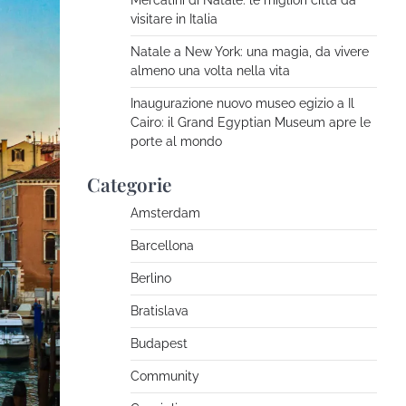
Mercatini di Natale: le migliori città da
I giovani risparmiano per
visitare in Italia
viaggi e svaghi
Natale a New York: una magia, da vivere
The Tourist
Novembre
almeno una volta nella vita
14, 2024
Inaugurazione nuovo museo egizio a Il
Cairo: il Grand Egyptian Museum apre le
Viaggiare da soli è
porte al mondo
un'esperienza bellissima
The Tourist
Ottobre 31,
Categorie
2024
Amsterdam
La strada dei Vini in Alsazia
Barcellona
The Tourist
Ottobre 12,
Berlino
2023
Bratislava
Budapest
Viaggio Avventura: le migliori
scoperte che non ti aspetti
Community
The Tourist
Novembre