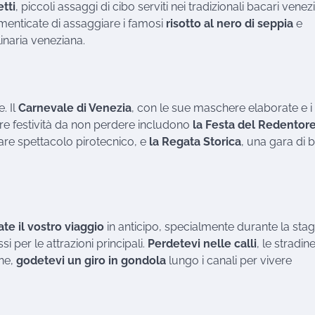
etti
, piccoli assaggi di cibo serviti nei tradizionali bacari venezi
imenticate di assaggiare i famosi
risotto al nero di seppia
e
ulinaria veneziana.
. Il
Carnevale di Venezia
, con le sue maschere elaborate e i
ltre festività da non perdere includono
la Festa del Redentor
are spettacolo pirotecnico, e
la Regata Storica
, una gara di 
ate il vostro viaggio
in anticipo, specialmente durante la sta
i per le attrazioni principali.
Perdetevi nelle calli
, le stradin
ine,
godetevi un giro in gondola
lungo i canali per vivere