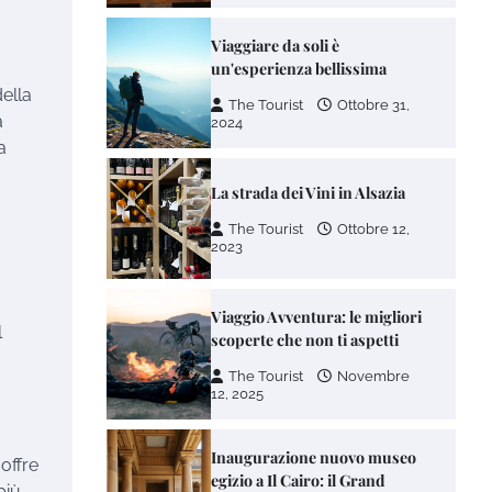
Viaggiare da soli è
un'esperienza bellissima
ella
The Tourist
Ottobre 31,
a
2024
a
La strada dei Vini in Alsazia
The Tourist
Ottobre 12,
2023
Viaggio Avventura: le migliori
l
scoperte che non ti aspetti
The Tourist
Novembre
12, 2025
Inaugurazione nuovo museo
 offre
egizio a Il Cairo: il Grand
più