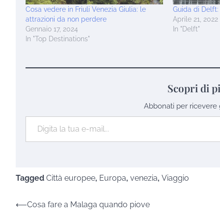
Cosa vedere in Friuli Venezia Giulia: le
Guida di Delft
attrazioni da non perdere
Aprile 21, 2022
Gennaio 17, 2024
In "Delft"
In "Top Destinations"
Scopri di p
Abbonati per ricevere gli
Digita la tua e-mail...
Tagged
Città europee
,
Europa
,
venezia
,
Viaggio
Navigazione
⟵
Cosa fare a Malaga quando piove