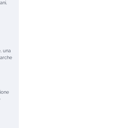
The Tourist
Ottobre 31,
ani,
2024
La strada dei Vini in Alsazia
The Tourist
Ottobre 12,
2023
e
, una
barche
gione
e