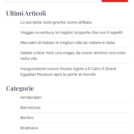
The Tourist
Novembre 27, 2024
Ultimi Articoli
Le più belle isole greche vicine all’Italia
Viaggio Avventura: le migliori scoperte che non ti aspetti
I giovani risparmiano per viaggi e svaghi
The Tourist
Novembre 14, 2024
Mercatini di Natale: le migliori città da visitare in Italia
Natale a New York: una magia, da vivere almeno una volta
nella vita
Viaggiare da soli è un'esperienza
Inaugurazione nuovo museo egizio a Il Cairo: il Grand
bellissima
Egyptian Museum apre le porte al mondo
The Tourist
Ottobre 31, 2024
Categorie
Amsterdam
La strada dei Vini in Alsazia
Barcellona
The Tourist
Ottobre 12, 2023
Berlino
Bratislava