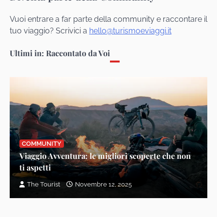
The Tourist
Ottobre 12, 2023
Vuoi entrare a far parte della community e raccontare il
tuo viaggio? Scrivici a
hello@turismoeviaggi.it
Ultimi in: Raccontato da Voi
COMMUNITY
Viaggio Avventura: le migliori scoperte che non
ti aspetti
The Tourist
Novembre 12, 2025