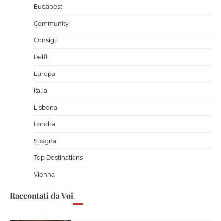
Viaggio Avventura: le migliori scoperte
Budapest
che non ti aspetti
Community
The Tourist
Novembre 12, 2025
Consigli
Delft
Inaugurazione nuovo museo egizio a Il
Cairo: il Grand Egyptian Museum apre le
Europa
porte al mondo
Italia
The Tourist
Novembre 5, 2025
Lisbona
Londra
Avventure nel Mondo – Viaggi di gruppo
Spagna
The Tourist
Novembre 27, 2024
Top Destinations
Vienna
I giovani risparmiano per viaggi e svaghi
Raccontati da Voi
The Tourist
Novembre 14, 2024