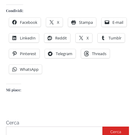
Condividi:
Facebook
X
Stampa
E-mail
LinkedIn
Reddit
X
Tumblr
Pinterest
Telegram
Threads
WhatsApp
Inaugurazione nuovo museo egizio a Il
Mi piace:
Cairo: il Grand Egyptian Museum apre le
porte al mondo
The Tourist
Novembre 5, 2025
Cerca
Cerca
Avventure nel Mondo – Viaggi di gruppo