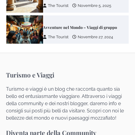
The Tourist
Novembre 5, 2025
Avventure nel Mondo – Viaggi di gruppo
The Tourist
Novembre 27, 2024
I giovani risparmiano per viaggi e svaghi
Turismo e Viaggi
The Tourist
Novembre 14, 2024
Turismo e viaggi è un blog che racconta quanto sia
bello ed entusiasmante viaggiare. Attraverso i viaggi
Viaggiare da soli è un'esperienza
bellissima
della community e dei nostri blogger, daremo info e
consigli sui posti più belli da visitare. Scopri con noi le
The Tourist
Ottobre 31, 2024
bellezze del mondo e nuovi paesaggi mozzafiato!
Diventa parte della Community
La strada dei Vini in Alsazia