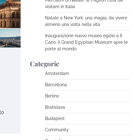
Mercatini di Natale: le migliori città da
visitare in Italia
Natale a New York: una magia, da vivere
almeno una volta nella vita
Inaugurazione nuovo museo
Inaugurazione nuovo museo egizio a Il
egizio a Il Cairo: il Grand
Cairo: il Grand Egyptian Museum apre le
Egyptian Museum apre le
porte al mondo
porte al mondo
The Tourist
Novembre
Categorie
5, 2025
Amsterdam
Avventure nel Mondo –
Barcellona
Viaggi di gruppo
Berlino
The Tourist
Novembre
27, 2024
Bratislava
to
Budapest
I giovani risparmiano per
viaggi e svaghi
Community
The Tourist
Novembre