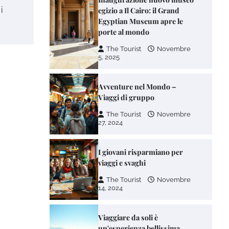
i
egizio a Il Cairo: il Grand
Egyptian Museum apre le
porte al mondo
The Tourist
Novembre
5, 2025
Avventure nel Mondo –
Viaggi di gruppo
The Tourist
Novembre
27, 2024
I giovani risparmiano per
viaggi e svaghi
The Tourist
Novembre
14, 2024
Viaggiare da soli è
un'esperienza bellissima