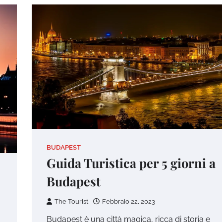
BUDAPEST
Guida Turistica per 5 giorni a
Budapest
The Tourist
Febbraio 22, 2023
Budapest è una città magica, ricca di storia e