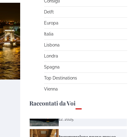
Consigli
14, 2024
Delft
Viaggiare da soli è
Europa
un'esperienza bellissima
Italia
The Tourist
Ottobre 31,
2024
Lisbona
Londra
La strada dei Vini in Alsazia
Spagna
The Tourist
Ottobre 12,
Top Destinations
2023
Vienna
Viaggio Avventura: le migliori
Raccontati da Voi
scoperte che non ti aspetti
The Tourist
Novembre
12, 2025
Inaugurazione nuovo museo